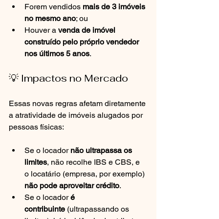
Forem vendidos 
mais de 3 imóveis 
no mesmo ano
; ou
Houver a 
venda de imóvel 
construído pelo próprio vendedor 
nos últimos 5 anos
.
💡 Impactos no Mercado
Essas novas regras afetam diretamente 
a atratividade de imóveis alugados por 
pessoas físicas:
Se o locador 
não ultrapassa os 
limites
, não recolhe IBS e CBS, e 
o locatário (empresa, por exemplo) 
não pode aproveitar crédito
.
Se o locador 
é 
contribuinte
 (ultrapassando os 