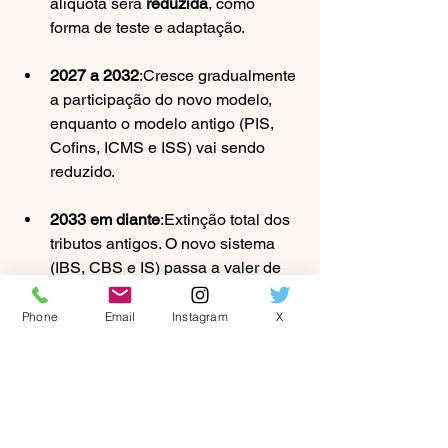
alíquota será 
reduzida
, como 
forma de teste e adaptação.
2027 a 2032
:Cresce gradualmente 
a participação do novo modelo, 
enquanto o modelo antigo (PIS, 
Cofins, ICMS e ISS) vai sendo 
reduzido.
2033 em diante
:Extinção total dos 
tributos antigos. O novo sistema 
(IBS, CBS e IS) passa a valer de 
forma 
plena e exclusiva
.
Phone
Email
Instagram
X
🎯 E quanto à pessoa física?
No caso de locação e venda de 
imóveis por pessoas físicas, a 
tributação via IBS e CBS só ocorrerá 