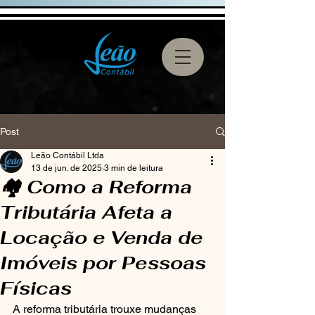
Post
Leão Contábil Ltda
13 de jun. de 2025
3 min de leitura
🏘️ Como a Reforma
Tributária Afeta a
Locação e Venda de
Imóveis por Pessoas
Físicas
A reforma tributária trouxe mudanças 